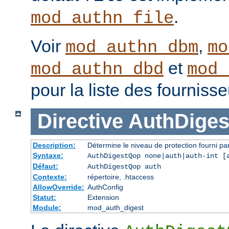
.
mod_authn_file
Voir
,
mod_authn_dbm
mo
et
mod_authn_dbd
mod_
pour la liste des fourniss
Directive
AuthDige
Description:
Détermine le niveau de protection fourni pa
Syntaxe:
AuthDigestQop none|auth|auth-int [
Défaut:
AuthDigestQop auth
Contexte:
répertoire, .htaccess
AllowOverride:
AuthConfig
Statut:
Extension
Module:
mod_auth_digest