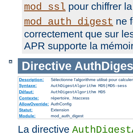
pour chiffrer l
mod_ssl
ne f
mod_auth_digest
correctement que sur le
APR supporte la mémoir
Directive
AuthDiges
Description:
Sélectionne l'algorithme utilisé pour calcul
Syntaxe:
AuthDigestAlgorithm MD5|MD5-sess
Défaut:
AuthDigestAlgorithm MD5
Contexte:
répertoire, .htaccess
AllowOverride:
AuthConfig
Statut:
Extension
Module:
mod_auth_digest
La directive
AuthDigest