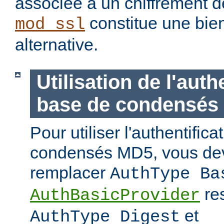
associée à un chiffrement d
constitue une bie
mod_ssl
alternative.
Utilisation de l'auth
base de condensés
Pour utiliser l'authentific
condensés MD5, vous de
remplacer
AuthType Ba
re
AuthBasicProvider
et
AuthType Digest