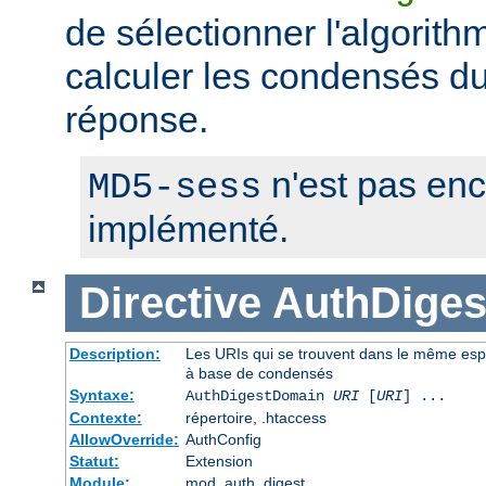
de sélectionner l'algorithm
calculer les condensés du 
réponse.
n'est pas en
MD5-sess
implémenté.
Directive
AuthDige
Description:
Les URIs qui se trouvent dans le même espa
à base de condensés
Syntaxe:
AuthDigestDomain
URI
[
URI
] ...
Contexte:
répertoire, .htaccess
AllowOverride:
AuthConfig
Statut:
Extension
Module:
mod_auth_digest