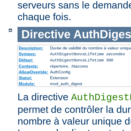
serveurs sans le demander 
chaque fois.
Directive
AuthDiges
Description:
Durée de validité du nombre à valeur uniqu
Syntaxe:
AuthDigestNonceLifetime
secondes
Défaut:
AuthDigestNonceLifetime 300
Contexte:
répertoire, .htaccess
AllowOverride:
AuthConfig
Statut:
Extension
Module:
mod_auth_digest
La directive
AuthDigest
permet de contrôler la dur
nombre à valeur unique d