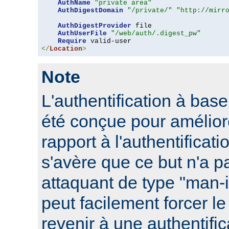
AuthName
"private area"
AuthDigestDomain
"/private/"
"http://mirr
AuthDigestProvider
 file

AuthUserFile
"/web/auth/.digest_pw"
Require
</
Location
>
Note
L'authentification à ba
été conçue pour améliore
rapport à l'authentificati
s'avère que ce but n'a pa
attaquant de type "man-
peut facilement forcer le
revenir à une authentifi