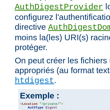
l
AuthDigestProvider
configurez l'authentificati
directive
AuthDigestDo
moins la(les) URI(s) racin
protéger.
On peut créer les fichiers 
appropriés (au format texte)
.
htdigest
Exemple :
<
Location
"/private/"
>
AuthType
Digest