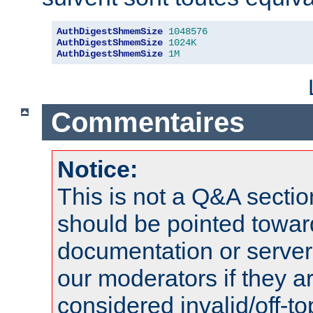
AuthDigestShmemSize
1048576
AuthDigestShmemSize
1024K
AuthDigestShmemSize
1M
Commentaires
Notice:
This is not a Q&A sect
should be pointed towar
documentation or serve
our moderators if they a
considered invalid/off-t