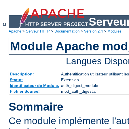
Serveu
Apache
>
Serveur HTTP
>
Documentation
>
Version 2.4
>
Modules
Module Apache mod
Langues Dispo
Description:
Authentification utilisateur utilisant
Statut:
Extension
Identificateur de Module:
auth_digest_module
Fichier Source:
mod_auth_digest.c
Sommaire
Ce module implémente l'aut