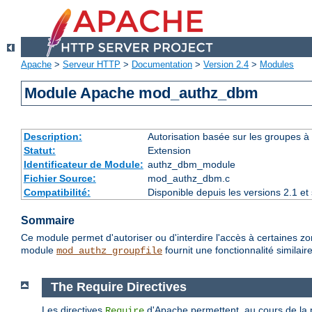
Apache
>
Serveur HTTP
>
Documentation
>
Version 2.4
>
Modules
Module Apache mod_authz_dbm
Description:
Autorisation basée sur les groupes à 
Statut:
Extension
Identificateur de Module:
authz_dbm_module
Fichier Source:
mod_authz_dbm.c
Compatibilité:
Disponible depuis les versions 2.1 e
Sommaire
Ce module permet d'autoriser ou d'interdire l'accès à certaines zo
module
fournit une fonctionnalité similaire
mod_authz_groupfile
The Require Directives
Les directives
d'Apache permettent, au cours de la ph
Require