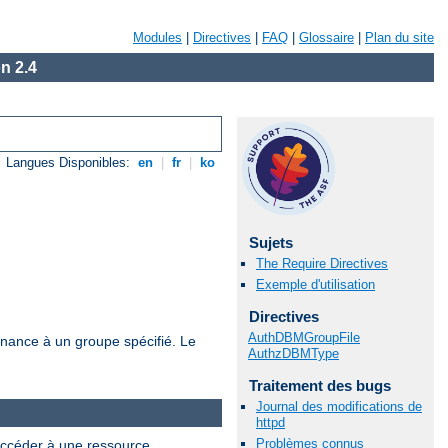
Modules
|
Directives
|
FAQ
|
Glossaire
|
Plan du site
n 2.4
Langues Disponibles:
en
|
fr
|
ko
Sujets
The Require Directives
Exemple d'utilisation
Directives
AuthDBMGroupFile
tenance à un groupe spécifié. Le
AuthzDBMType
Traitement des bugs
Journal des modifications de
httpd
Problèmes connus
 accéder à une ressource.