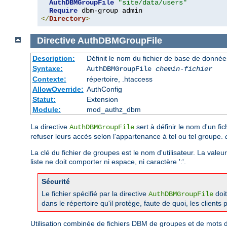
AuthDBMGroupFile
"site/data/users"
Require
</
Directory
>
Directive
AuthDBMGroupFile
Description:
Définit le nom du fichier de base de données 
Syntaxe:
AuthDBMGroupFile
chemin-fichier
Contexte:
répertoire, .htaccess
AllowOverride:
AuthConfig
Statut:
Extension
Module:
mod_authz_dbm
La directive
sert à définir le nom d'un fic
AuthDBMGroupFile
refuser leurs accès selon l'appartenance à tel ou tel groupe.
La clé du fichier de groupes est le nom d'utilisateur. La valeu
liste ne doit comporter ni espace, ni caractère ':'.
Sécurité
Le fichier spécifié par la directive
doit
AuthDBMGroupFile
dans le répertoire qu'il protège, faute de quoi, les client
Utilisation combinée de fichiers DBM de groupes et de mots d