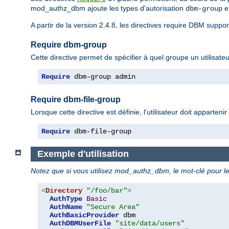
mod_authz_dbm ajoute les types d'autorisation
e
dbm-group
A partir de la version 2.4.8, les directives require DBM suppo
Require dbm-group
Cette directive permet de spécifier à quel groupe un utilisateu
Require
 dbm-group admin
Require dbm-file-group
Lorsque cette directive est définie, l'utilisateur doit apparten
Require
 dbm-file-group
Exemple d'utilisation
Notez que si vous utilisez mod_authz_dbm, le mot-clé pour le
<
Directory
"/foo/bar"
>
AuthType
Basic
AuthName
"Secure Area"
AuthBasicProvider
 dbm 

AuthDBMUserFile
"site/data/users"