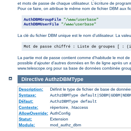
et mots de passe de chaque utilisateur. L'écriture de programme
Pour ce faire, on attribue le même nom de fichier DBM aux fi
AuthDBMGroupFile
"/www/userbase"
AuthDBMUserFile
"/www/userbase"
La clé du fichier DBM unique est le nom d'utilisateur. La valeu
Mot de passe chiffré : Liste de groupes [ : (
La partie mot de passe contient comme d'habitude le mot de pas
possible d'ajouter d'autres données en fin de ligne après un aut
www.telescope.org pour sa base de données combinée group
Directive
AuthzDBMType
Description:
Définit le type de fichier de base de données
Syntaxe:
AuthzDBMType default|SDBM|GDBM|NDB
Défaut:
AuthzDBMType default
Contexte:
répertoire, .htaccess
AllowOverride:
AuthConfig
Statut:
Extension
Module:
mod_authz_dbm