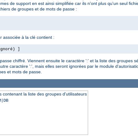
s de support en est ainsi simplifiée car ils n'ont plus qu'un seul fichi
chiers de groupes et de mots de passe :
r associée à la clé contient :
ignoré) ]
se chiffré. Viennent ensuite le caractère ':' et la liste des groupes sé
re caractère ':', mais elles seront ignorées par le module d'autorisation.
es et mots de passe.
 contenant la liste des groupes d'utilisateurs
M|DB