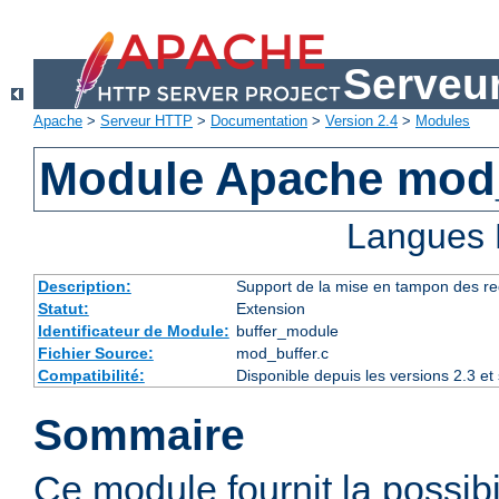
Serveu
Apache
>
Serveur HTTP
>
Documentation
>
Version 2.4
>
Modules
Module Apache mod
Langues 
Description:
Support de la mise en tampon des r
Statut:
Extension
Identificateur de Module:
buffer_module
Fichier Source:
mod_buffer.c
Compatibilité:
Disponible depuis les versions 2.3 e
Sommaire
Ce module fournit la possibi