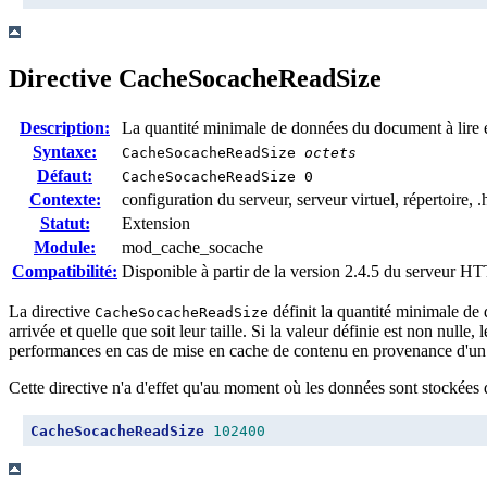
Directive
CacheSocacheReadSize
Description:
La quantité minimale de données du document à lire e
Syntaxe:
CacheSocacheReadSize
octets
Défaut:
CacheSocacheReadSize 0
Contexte:
configuration du serveur, serveur virtuel, répertoire, .
Statut:
Extension
Module:
mod_cache_socache
Compatibilité:
Disponible à partir de la version 2.4.5 du serveur 
La directive
définit la quantité minimale de d
CacheSocacheReadSize
arrivée et quelle que soit leur taille. Si la valeur définie est non nul
performances en cas de mise en cache de contenu en provenance d'un 
Cette directive n'a d'effet qu'au moment où les données sont stockées d
CacheSocacheReadSize
102400