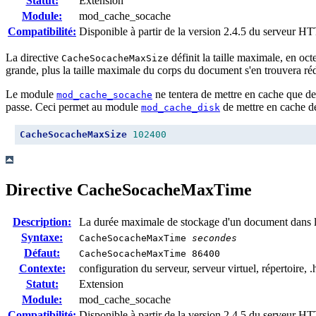
Statut:
Extension
Module:
mod_cache_socache
Compatibilité:
Disponible à partir de la version 2.4.5 du serveur 
La directive
définit la taille maximale, en oct
CacheSocacheMaxSize
grande, plus la taille maximale du corps du document s'en trouvera réd
Le module
ne tentera de mettre en cache que des
mod_cache_socache
passe. Ceci permet au module
de mettre en cache de
mod_cache_disk
CacheSocacheMaxSize
102400
Directive
CacheSocacheMaxTime
Description:
La durée maximale de stockage d'un document dans l
Syntaxe:
CacheSocacheMaxTime
secondes
Défaut:
CacheSocacheMaxTime 86400
Contexte:
configuration du serveur, serveur virtuel, répertoire, .
Statut:
Extension
Module:
mod_cache_socache
Compatibilité:
Disponible à partir de la version 2.4.5 du serveur 