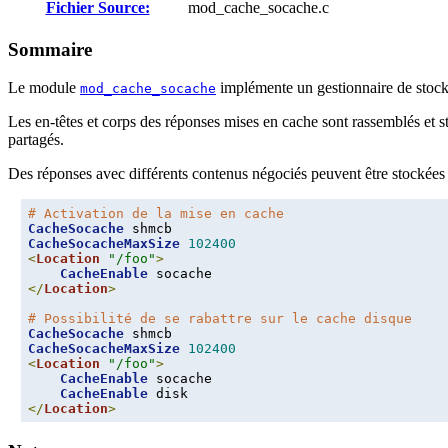
Fichier Source:
mod_cache_socache.c
Sommaire
Le module
implémente un gestionnaire de stock
mod_cache_socache
Les en-têtes et corps des réponses mises en cache sont rassemblés et st
partagés.
Des réponses avec différents contenus négociés peuvent être stockées 
# Activation de la mise en cache
CacheSocache
CacheSocacheMaxSize
102400
<
Location
"/foo"
>
CacheEnable
</
Location
>
# Possibilité de se rabattre sur le cache disque
CacheSocache
CacheSocacheMaxSize
102400
<
Location
"/foo"
>
CacheEnable
 socache

CacheEnable
</
Location
>