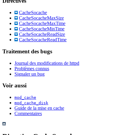
Directives
CacheSocache
CacheSocacheMaxSize
CacheSocacheMaxTime
CacheSocacheMinTime
CacheSocacheReadSize
CacheSocacheReadTime
Traitement des bugs
Journal des modifications de httpd
Problèmes connus
Signaler un bug
Voir aussi
mod_cache
mod_cache_disk
Guide de la mise en cache
Commentaires