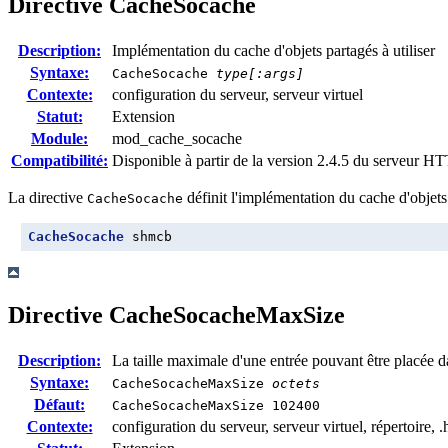
Directive
CacheSocache
Description:
Implémentation du cache d'objets partagés à utiliser
Syntaxe:
CacheSocache
type[:args]
Contexte:
configuration du serveur, serveur virtuel
Statut:
Extension
Module:
mod_cache_socache
Compatibilité:
Disponible à partir de la version 2.4.5 du serveur 
La directive
définit l'implémentation du cache d'objets 
CacheSocache
CacheSocache
 shmcb
Directive
CacheSocacheMaxSize
Description:
La taille maximale d'une entrée pouvant être placée d
Syntaxe:
CacheSocacheMaxSize
octets
Défaut:
CacheSocacheMaxSize 102400
Contexte:
configuration du serveur, serveur virtuel, répertoire, .