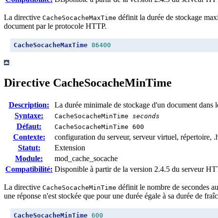
La directive
définit la durée de stockage maxi
CacheSocacheMaxTime
document par le protocole HTTP.
CacheSocacheMaxTime
86400
Directive
CacheSocacheMinTime
Description:
La durée minimale de stockage d'un document dans l
Syntaxe:
CacheSocacheMinTime
seconds
Défaut:
CacheSocacheMinTime 600
Contexte:
configuration du serveur, serveur virtuel, répertoire, .
Statut:
Extension
Module:
mod_cache_socache
Compatibilité:
Disponible à partir de la version 2.4.5 du serveur 
La directive
définit le nombre de secondes au d
CacheSocacheMinTime
une réponse n'est stockée que pour une durée égale à sa durée de fraîche
CacheSocacheMinTime
600