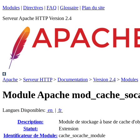
Modules
|
Directives
|
FAQ
|
Glossaire
|
Plan du site
Serveur Apache HTTP Version 2.4
Apache
>
Serveur HTTP
>
Documentation
>
Version 2.4
>
Modules
Module Apache mod_cache_soc
Langues Disponibles:
en
|
fr
Description:
Module de stockage à base de cache d'obj
Statut:
Extension
Identificateur de Module:
cache_socache_module