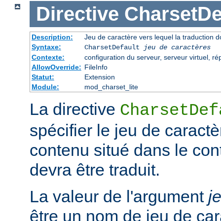
Directive
CharsetDe
Description:
Jeu de caractère vers lequel la traduction do
Syntaxe:
CharsetDefault
jeu de caractères
Contexte:
configuration du serveur, serveur virtuel, ré
AllowOverride:
FileInfo
Statut:
Extension
Module:
mod_charset_lite
La directive
CharsetDef
spécifier le jeu de caractè
contenu situé dans le co
devra être traduit.
La valeur de l'argument
j
être un nom de jeu de car