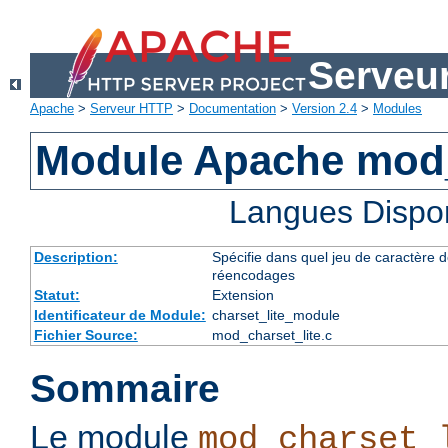
Serveu
Apache
>
Serveur HTTP
>
Documentation
>
Version 2.4
>
Modules
Module Apache mod_
Langues Dispo
Description:
Spécifie dans quel jeu de caractère do
réencodages
Statut:
Extension
Identificateur de Module:
charset_lite_module
Fichier Source:
mod_charset_lite.c
Sommaire
Le module
mod_charset_