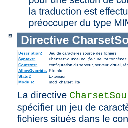
la traduction est effec
préoccuper du type MI
Directive
CharsetS
Description:
Jeu de caractères source des fichiers
Syntaxe:
CharsetSourceEnc
jeu de caractères
Contexte:
configuration du serveur, serveur virtuel, ré
AllowOverride:
FileInfo
Statut:
Extension
Module:
mod_charset_lite
La directive
CharsetSou
spécifier un jeu de caract
fichiers situés dans le co