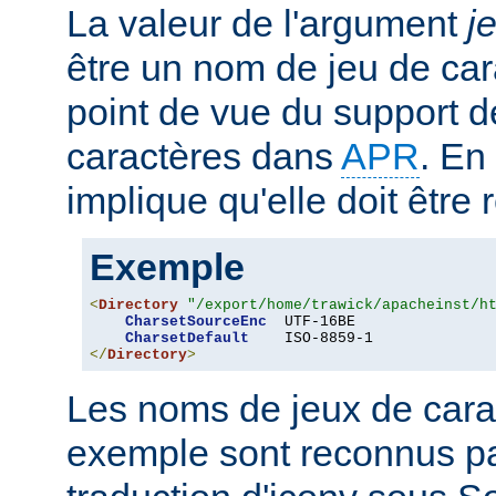
La valeur de l'argument
j
être un nom de jeu de car
point de vue du support d
caractères dans
APR
. En
implique qu'elle doit être
Exemple
<
Directory
"/export/home/trawick/apacheinst/h
CharsetSourceEnc
  UTF-16BE

CharsetDefault
</
Directory
>
Les noms de jeux de cara
exemple sont reconnus p