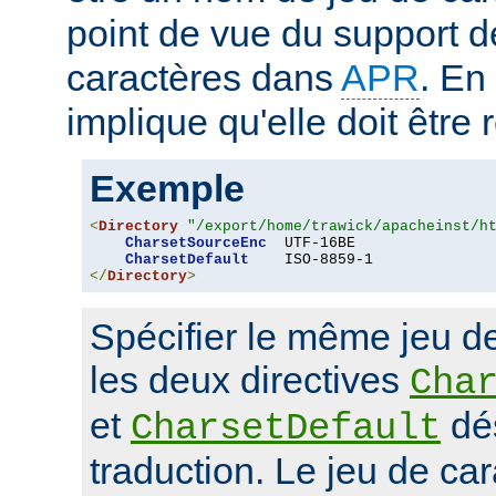
point de vue du support d
caractères dans
APR
. En
implique qu'elle doit être
Exemple
<
Directory
"/export/home/trawick/apacheinst/h
CharsetSourceEnc
  UTF-16BE

CharsetDefault
</
Directory
>
Spécifier le même jeu d
les deux directives
Cha
et
dés
CharsetDefault
traduction. Le jeu de car