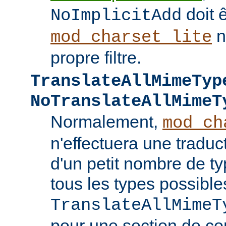
doit ê
NoImplicitAdd
n
mod_charset_lite
propre filtre.
TranslateAllMimeTyp
NoTranslateAllMimeT
Normalement,
mod_ch
n'effectuera une tradu
d'un petit nombre de 
tous les types possible
TranslateAllMimeT
pour une section de co