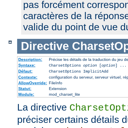
pas forcément correspon
caractères de la réponse,
valide du point de vue 
Directive
CharsetOp
Description:
Précise les détails de la traduction du jeu d
Syntaxe:
CharsetOptions
option
[
option
] ...
Défaut:
CharsetOptions ImplicitAdd
Contexte:
configuration du serveur, serveur virtuel, ré
AllowOverride:
FileInfo
Statut:
Extension
Module:
mod_charset_lite
La directive
CharsetOpt
préciser certains détails