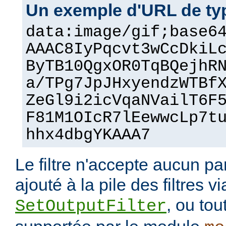
Un exemple d'URL de ty
data:image/gif;base6
AAAC8IyPqcvt3wCcDkiL
ByTB10QgxOR0TqBQejhR
a/TPg7JpJHxyendzWTBf
ZeGl9i2icVqaNVailT6F
F81M1OIcR7lEewwcLp7t
hhx4dbgYKAAA7
Le filtre n'accepte aucun pa
ajouté à la pile des filtres vi
, ou tou
SetOutputFilter