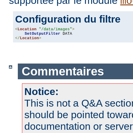
supportée par le module
mo
Configuration du filtre
<
Location
"/data/images"
>
SetOutputFilter
</
Location
>
Commentaires
Notice:
This is not a Q&A sect
should be pointed towar
documentation or serve