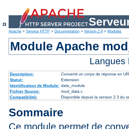
Serveu
Apache
>
Serveur HTTP
>
Documentation
>
Version 2.4
>
Modules
Module Apache mod
Langues 
Description:
Convertit un corps de réponse en 
Statut:
Extension
Identificateur de Module:
data_module
Fichier Source:
mod_data.c
Compatibilité:
Disponible depuis la version 2.3 du
Sommaire
Ce module permet de conve