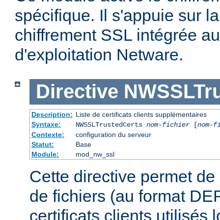
spécifique. Il s'appuie sur l
chiffrement SSL intégrée a
d'exploitation Netware.
Directive
NWSSLTru
Description:
Liste de certificats clients supplémentaires
Syntaxe:
NWSSLTrustedCerts
nom-fichier
[
nom-f
Contexte:
configuration du serveur
Statut:
Base
Module:
mod_nw_ssl
Cette directive permet de 
de fichiers (au format DE
certificats clients utilisés 