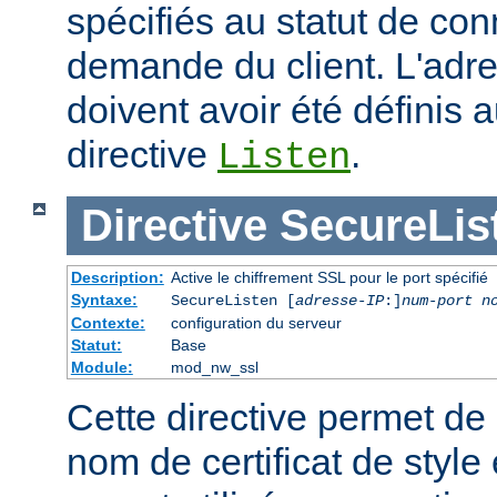
spécifiés au statut de co
demande du client. L'adre
doivent avoir été définis 
directive
.
Listen
Directive
SecureLis
Description:
Active le chiffrement SSL pour le port spécifié
Syntaxe:
SecureListen [
adresse-IP
:]
num-port
n
Contexte:
configuration du serveur
Statut:
Base
Module:
mod_nw_ssl
Cette directive permet de s
nom de certificat de style