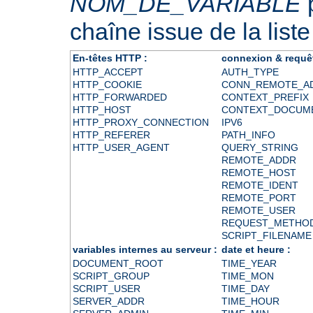
NOM_DE_VARIABLE
p
chaîne issue de la liste
En-têtes HTTP :
connexion & requê
HTTP_ACCEPT
AUTH_TYPE
HTTP_COOKIE
CONN_REMOTE_A
HTTP_FORWARDED
CONTEXT_PREFIX
HTTP_HOST
CONTEXT_DOCUM
HTTP_PROXY_CONNECTION
IPV6
HTTP_REFERER
PATH_INFO
HTTP_USER_AGENT
QUERY_STRING
REMOTE_ADDR
REMOTE_HOST
REMOTE_IDENT
REMOTE_PORT
REMOTE_USER
REQUEST_METHO
SCRIPT_FILENAME
variables internes au serveur :
date et heure :
DOCUMENT_ROOT
TIME_YEAR
SCRIPT_GROUP
TIME_MON
SCRIPT_USER
TIME_DAY
SERVER_ADDR
TIME_HOUR