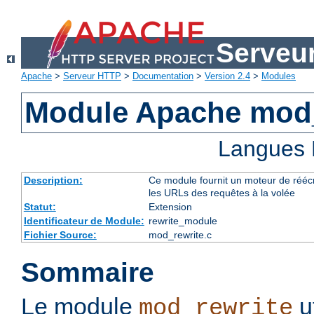
Serveu
Apache
>
Serveur HTTP
>
Documentation
>
Version 2.4
>
Modules
Module Apache mod_
Langues 
Description:
Ce module fournit un moteur de réécr
les URLs des requêtes à la volée
Statut:
Extension
Identificateur de Module:
rewrite_module
Fichier Source:
mod_rewrite.c
Sommaire
Le module
u
mod_rewrite