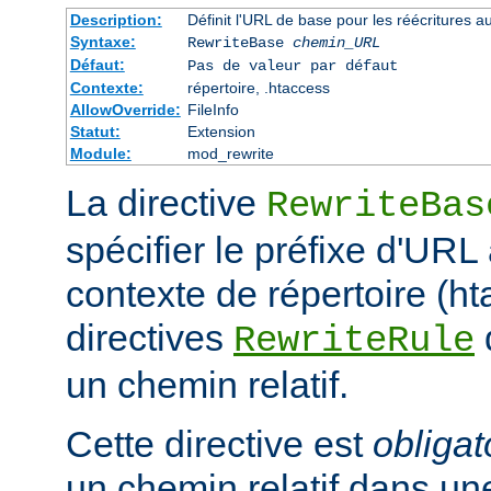
Description:
Définit l'URL de base pour les réécritures a
Syntaxe:
RewriteBase
chemin_URL
Défaut:
Pas de valeur par défaut
Contexte:
répertoire, .htaccess
AllowOverride:
FileInfo
Statut:
Extension
Module:
mod_rewrite
La directive
RewriteBas
spécifier le préfixe d'URL 
contexte de répertoire (ht
directives
RewriteRule
un chemin relatif.
Cette directive est
obligat
un chemin relatif dans une