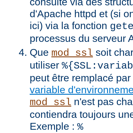
consulté via des struct
d'Apache httpd et (si o
ici) via la fonction
get
processus du serveur 
Que
soit cha
mod_ssl
utiliser
%{SSL:variab
peut être remplacé par
variable d'environnem
n'est pas cha
mod_ssl
contiendra toujours un
Exemple :
%