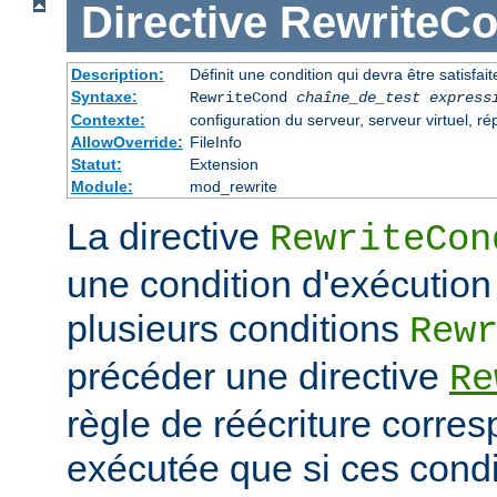
Directive
RewriteC
Description:
Définit une condition qui devra être satisfait
Syntaxe:
RewriteCond
chaîne_de_test
express
Contexte:
configuration du serveur, serveur virtuel, ré
AllowOverride:
FileInfo
Statut:
Extension
Module:
mod_rewrite
La directive
RewriteCon
une condition d'exécution
plusieurs conditions
Rew
précéder une directive
Re
règle de réécriture corres
exécutée que si ces condi