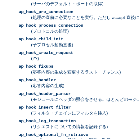
(サーバのデフォルト・ポートの取得)
ap_hook_pre_connection
(処理の直前に必要なことを実行。ただし accept 直後
ap_hook_process_connection
(プロトコルの処理)
ap_hook_child_init
(子プロセル起動直後)
ap_hook_create_request
(??)
ap_hook_fixups
(応答内容の生成を変更するラスト・チャンス)
ap_hook_handler
(応答内容の生成)
ap_hook_header_parser
(モジュールにヘッダの照会をさせる。ほとんどのモジュールで
ap_hook_insert_filter
(フィルタ・チェインにフィルタを挿入)
ap_hook_log_transaction
(リクエストについての情報を記録する)
ap_hook_optional_fn_retrieve