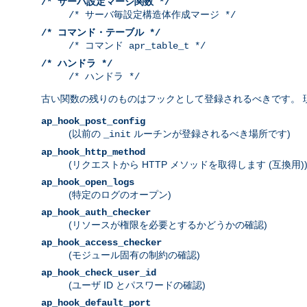
/* サーバ設定マージ関数 */
/* サーバ毎設定構造体作成マージ */
/* コマンド・テーブル */
/* コマンド apr_table_t */
/* ハンドラ */
/* ハンドラ */
古い関数の残りのものはフックとして登録されるべきです。 
ap_hook_post_config
(以前の
ルーチンが登録されるべき場所です)
_init
ap_hook_http_method
(リクエストから HTTP メソッドを取得します (互換用)
ap_hook_open_logs
(特定のログのオープン)
ap_hook_auth_checker
(リソースが権限を必要とするかどうかの確認)
ap_hook_access_checker
(モジュール固有の制約の確認)
ap_hook_check_user_id
(ユーザ ID とパスワードの確認)
ap_hook_default_port