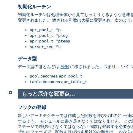
初期化ルーチン
初期化ルーチンは処理全体から見てしっくりくるような意味を
変更されました。 渡される引数は大幅に変更され、次のよう
apr_pool_t *p
apr_pool_t *plog
apr_pool_t *ptemp
server_rec *s
データ型
データ型のほとんどは
APR
に移されました。つまり、 いく
becomes
pool
apr_pool_t
becomes
table
apr_table_t
もっと厄介な変更点…
フックの登録
新しいアーキテクチャでは作成した関数を呼び出すのに 一
するよう、 モジュールに書き足さなくてはなりません。 こ
ステージで呼び出さなくてはならない 関数は登録する必要が
ぞれのフェーズで、関数を呼び出す相対的な順番は、 かなり