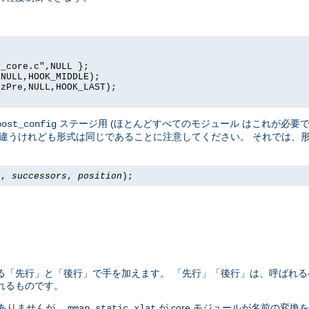
_core.c",NULL };

NULL,HOOK_MIDDLE);

zPre,NULL,HOOK_LAST);

ステージ用 (ほとんどすべてのモジュール はこれが必要で
post_config
違うけれども形式は同じであることに注意してください。 それでは、
s
,
successors
,
position
);
る「先行」と「後行」で手を加えます。 「先行」「後行」は、呼ばれる
れるものです。
ありませんが、
が core モジュールが名前の変
mmap_static_xlat