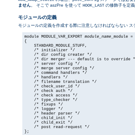
ません
。 そこで aszPre を使って
の修飾子を定義
HOOK_LAST
モジュールの定義
モジュールの定義を作成する際に注意しなければならない ス
module MODULE_VAR_EXPORT 
module_name
_module =

{

    STANDARD_MODULE_STUFF,

    /* initializer */

    /* dir config creater */

    /* dir merger --- default is to override *
    /* server config */

    /* merge server config */

    /* command handlers */

    /* handlers */

    /* filename translation */

    /* check_user_id */

    /* check auth */

    /* check access */

    /* type_checker */

    /* fixups */

    /* logger */

    /* header parser */

    /* child_init */

    /* child_exit */

    /* post read-request */

};