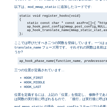
以下は、
に追加したコードです:
mod_mmap_static
static void register_hooks(void)

{

    static const char * const aszPre[]={ "http
    ap_hook_post_config(mmap_post_config,NULL,
    ap_hook_translate_name(mmap_static_xlat,as
};
ここでは呼びだすべき二つの関数を登録しています。一つは
フェーズ用です。 それぞれの関数は名前は
translate_name
うか?
ap_hook_
phase_name
(
function_name
,
predecessor
三つの位置が定義されています…
HOOK_FIRST
HOOK_MIDDLE
HOOK_LAST
位置を定義するには、上記の「位置」を指定し、 修飾子であ
は関数の実行前に呼ばれるもので、 「後行」は実行後に呼ば
の場合、
ステージでは必要
mod_mmap_static
post_config