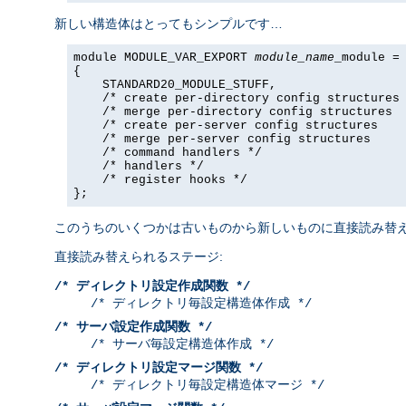
新しい構造体はとってもシンプルです…
module MODULE_VAR_EXPORT 
module_name
_module =

{

    STANDARD20_MODULE_STUFF,

    /* create per-directory config structures 
    /* merge per-directory config structures  
    /* create per-server config structures    
    /* merge per-server config structures     
    /* command handlers */

    /* handlers */

    /* register hooks */

};
このうちのいくつかは古いものから新しいものに直接読み替え
直接読み替えられるステージ:
/* ディレクトリ設定作成関数 */
/* ディレクトリ毎設定構造体作成 */
/* サーバ設定作成関数 */
/* サーバ毎設定構造体作成 */
/* ディレクトリ設定マージ関数 */
/* ディレクトリ毎設定構造体マージ */