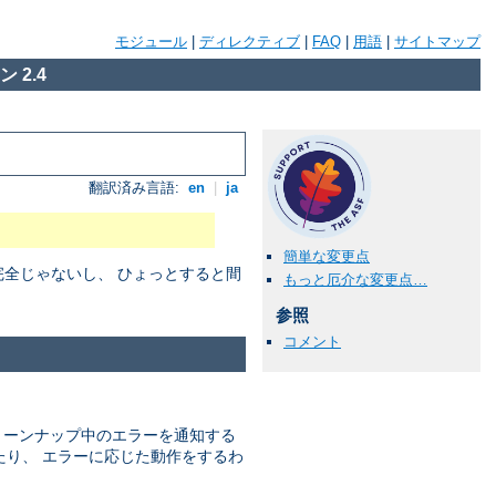
モジュール
|
ディレクティブ
|
FAQ
|
用語
|
サイトマップ
 2.4
翻訳済み言語:
en
|
ja
簡単な変更点
だ完全じゃないし、 ひょっとすると間
もっと厄介な変更点…
参照
コメント
 クリーンナップ中のエラーを通知する
たり、 エラーに応じた動作をするわ