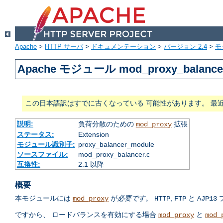
Apache
>
HTTP サーバ
>
ドキュメンテーション
>
バージョン 2.4
>
モ
Apache モジュール mod_proxy_balance
この日本語訳はすでに古くなっている 可能性があります。 最
説明:
負荷分散のための
拡張
mod_proxy
ステータス:
Extension
モジュール識別子:
proxy_balancer_module
ソースファイル:
mod_proxy_balancer.c
互換性:
2.1 以降
概要
本モジュールには
が
必要です
。
,
と
mod_proxy
HTTP
FTP
AJP13
ですから、 ロードバランスを有効にする場合
と
mod_proxy
mod_