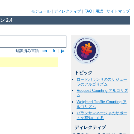
モジュール
|
ディレクティブ
|
FAQ
|
用語
|
サイトマップ
 2.4
翻訳済み言語:
en
|
fr
|
ja
トピック
ロードバランサのスケジュー
ラのアルゴリズム
Request Counting アルゴリズ
ム
Weighted Traffic Counting ア
ルゴリズム
バランサマネージャのサポー
トを有効にする
ディレクティブ