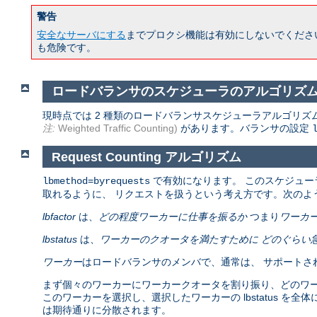
警告
安全なサーバにする
までプロクシ機能は有効にしないでくださ
も危険です。
ロードバランサのスケジューラのアルゴリズ
現時点では 2 種類のロードバランサスケジューラアルゴリズ
注:
Weighted Traffic Counting)
があります。バランサの設定
Request Counting アルゴリズム
で有効になります。 このスケジュー
lbmethod=byrequests
取れるように、 リクエストを扱うという考え方です。次のよ
lbfactor
は、
どの程度ワーカーに仕事を振るか
つまり
ワーカ
lbstatus
は、
ワーカーのクオータを満たすために どのぐらい
ワーカー
はロードバランサのメンバで、通常は、 サポートさ
まず個々のワーカーにワーカークオータを割り振り、どのワーカーが
このワーカーを選択し、選択したワーカーの lbstatus を全
は期待通りに分散されます。