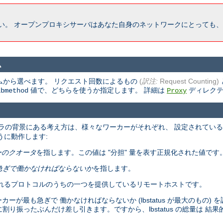
い。 オープンプロキシサーバはあなた自身のネットワークにとっても、
ム
ムから選べます。 リクエスト回数によるもの
(
訳注:
Request Counting)
値で、どちらを使うか指定します。 詳細は
ディレクテ
lbmethod
Proxy
ラの背景にある考え方は、様々なワーカーがそれぞれ、 設定されてい
うに動作します:
ーのクオータ
を指します。この値は "分担" 量を表す正規化された値です
急ぎで働かなければならないか
を指します。
れるプロトコルのうちの一つを提供しているリモートホストです。
最も急ぎで 働かなければならないか (lbstatus が最大のもの) 
体に割り振ったぶんだけ差し引きます。ですから、lbstatus の総量は 結