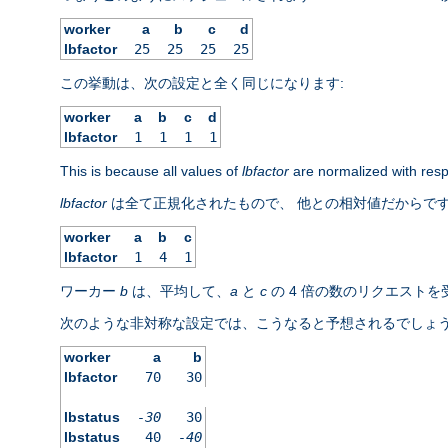
worker
a
b
c
d
lbfactor
25
25
25
25
この挙動は、次の設定と全く同じになります:
worker
a
b
c
d
lbfactor
1
1
1
1
This is because all values of
lbfactor
are normalized with respe
lbfactor
は全て正規化されたもので、 他との相対値だからです
worker
a
b
c
lbfactor
1
4
1
ワーカー
b
は、平均して、
a
と
c
の 4 倍の数のリクエスト
次のような非対称な設定では、こうなると予想されるでしょう
worker
a
b
lbfactor
70
30
lbstatus
-30
30
lbstatus
40
-40