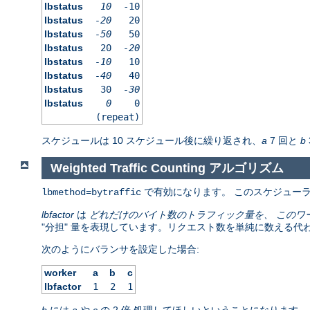
lbstatus
10
-10
lbstatus
-20
20
lbstatus
-50
50
lbstatus
20
-20
lbstatus
-10
10
lbstatus
-40
40
lbstatus
30
-30
lbstatus
0
0
(repeat)
スケジュールは 10 スケジュール後に繰り返され、
a
7 回と
b
Weighted Traffic Counting アルゴリズム
で有効になります。 このスケジューラの背
lbmethod=bytraffic
lbfactor
は
どれだけのバイト数のトラフィック量を、 このワ
"分担" 量を表現しています。リクエスト数を単純に数える代
次のようにバランサを設定した場合:
worker
a
b
c
lbfactor
1
2
1
b
には
a
や
c
の 2 倍 処理してほしいということになります