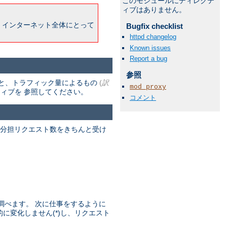
このモジュールにディレクテ
ィブはありません。
 インターネット全体にとって
Bugfix checklist
httpd changelog
Known issues
Report a bug
参照
と、トラフィック量によるもの
(
訳
mod_proxy
ィブを 参照してください。
コメント
る分担リクエスト数をきちんと受け
。
を調べます。 次に仕事をするように
果的に変化しません(*)し、リクエスト