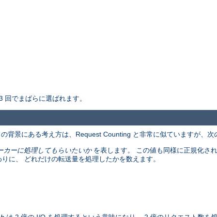
3 回でまばらに選ばれます。
景にある考え方は、Request Counting と非常に似ていますが、
ーカーに処理してもらいたいか
を表します。 この値も同様に正規化さ
わりに、 どれだけの転送量を処理したかを数えます。
。
b
は 2 倍の I/O を処理するという意味になり、 2 倍のリクエスト