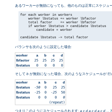
あるワーカーが無効になっても、他のものは正常にスケジュ
for each worker in workers

    worker lbstatus += worker lbfactor

    total factor    += worker lbfactor

    if worker lbstatus > candidate lbstatus

        candidate = worker

candidate lbstatus -= total factor
バランサを次のように設定した場合:
worker
a
b
c
d
lbfactor
25
25
25
25
lbstatus
0
0
0
0
そして
b
が無効になった場合、次のようなスケジュールが 行
worker
a
b
c
d
lbstatus
-50
0
25
25
lbstatus
-25
0
-25
50
lbstatus
0
0
0
0
(repeat)
つまりこのようにスケジュールされます:
a
c
d
a
c
d
a
c
d
..