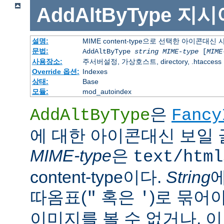
AddAltByType
지시
설명:
MIME content-type으로 선택한 아이콘대
문법:
AddAltByType
string
MIME-type
[
MIME
사용장소:
주서버설정, 가상호스트, directory, .htaccess
Override 옵션:
Indexes
상태:
Base
모듈:
mod_autoindex
은
AddAltByType
Fancy
에 대한 아이콘대신 보일 
MIME-type
은
text/html
content-type이다.
String
따옴표(
혹은
)로 묶어
"
'
이미지를 볼 수 없거나, 