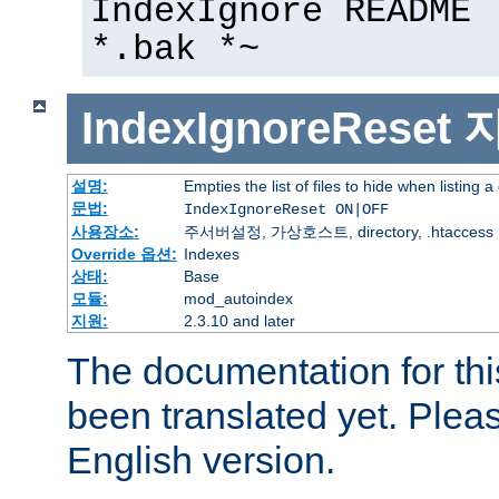
IndexIgnore README 
*.bak *~
IndexIgnoreReset
설명:
Empties the list of files to hide when listing a
문법:
IndexIgnoreReset ON|OFF
사용장소:
주서버설정, 가상호스트, directory, .htaccess
Override 옵션:
Indexes
상태:
Base
모듈:
mod_autoindex
지원:
2.3.10 and later
The documentation for thi
been translated yet. Plea
English version.