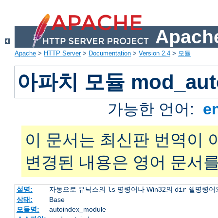
Apache
Apache
>
HTTP Server
>
Documentation
>
Version 2.4
>
모듈
아파치 모듈 mod_auto
가능한 언어:
e
이 문서는 최신판 번역이 
변경된 내용은 영어 문서를
설명:
자동으로 유닉스의
명령어나 Win32의
쉘명령어와
ls
dir
상태:
Base
모듈명:
autoindex_module