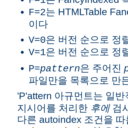
F=1
는 HTMLTable Fa
F=2
이다
은 버전 순으로 정
V=0
은 버전 순으로 정
V=1
은 주어진
P=
pattern
파일만을 목록으로 만
'P'attern 아규먼트는 일
지시어를 처리한
후에
검사
다른 autoindex 조건을