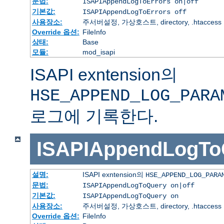
문법:
ISAPIAppendLogToErrors on|off
기본값:
ISAPIAppendLogToErrors off
사용장소:
주서버설정, 가상호스트, directory, .htaccess
Override 옵션:
FileInfo
상태:
Base
모듈:
mod_isapi
ISAPI exntension의
HSE_APPEND_LOG_PARA
로그에 기록한다.
ISAPIAppendLogTo
설명:
ISAPI exntension의
HSE_APPEND_LOG_PARA
문법:
ISAPIAppendLogToQuery on|off
기본값:
ISAPIAppendLogToQuery on
사용장소:
주서버설정, 가상호스트, directory, .htaccess
Override 옵션:
FileInfo