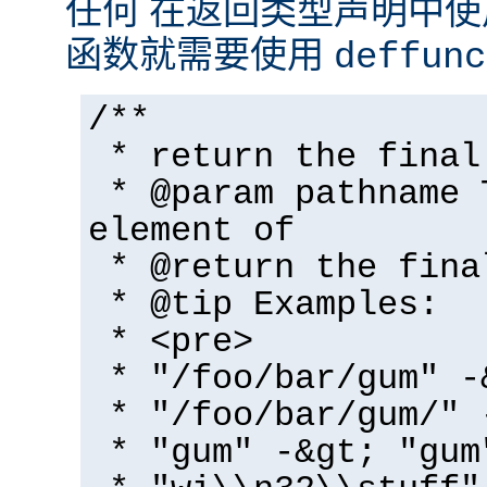
任何 在返回类型声明中
函数就需要使用
deffunc
/**
* return the final
* @param pathname 
element of
* @return the fina
* @tip Examples:
* <pre>
* "/foo/bar/gum" -
* "/foo/bar/gum/" 
* "gum" -&gt; "gum